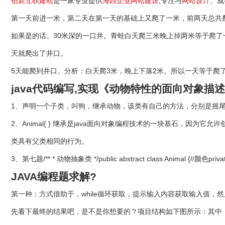
创新互联建站
是一家专业提供
海西企业网站建设
,专注与
网站设计
、成
第一天前进一米，第二天在第一天的基础上又爬了一米，前两天总共爬
如果是的话。30米深的一口井。青蛙白天爬三米晚上掉两米等于爬了
天就爬出了井口。
5天能爬到井口。分析：白天爬3米，晚上下落2米。所以一天等于爬了一米，
java代码编写,实现《动物特性的面向对象描
1、声明一个子类，叫狗，继承动物，该类有自己的方法，分别是摇
2、Animal{ } 继承是java面向对象编程技术的一块基石，
类具有父类相同的行为。
3、第七题/** * 动物抽象类 */public abstract class Animal {//颜色private
JAVA编程题求解?
第一种：方式借助于，while循环获取，提示输入内容获取输入值，
先看下最终的结果吧，是不是你想要的？项目结构如下图所示：其中，Stud