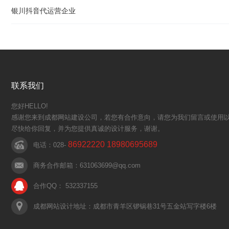
银川抖音代运营企业
联系我们
您好HELLO!
感谢您来到成都网站建设公司，若您有合作意向，请您为我们留言或使用以
尽快给你回复，并为您提供真诚的设计服务，谢谢。
86922220 18980695689
电话：028-
商务合作邮箱：631063699@qq.com
合作QQ： 532337155
成都网站设计地址：成都市青羊区锣锅巷31号五金站写字楼6楼