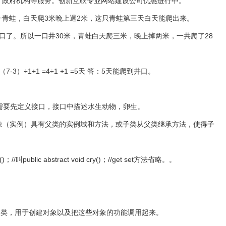
、政府机构等服务。创新互联专业网站建设公司优惠进行中。
一青蛙，白天爬3米晚上退2米，这只青蛙第三天白天能爬出来。
口了。所以一口井30米，青蛙白天爬三米，晚上掉两米，一共爬了28
1+1 =4÷1 +1 =5天 答：5天能爬到井口。
需要先定义接口，接口中描述水生动物，卵生。
子类对象（实例）具有父类的实例域和方法，或子类从父类继承方法，使得子
at()；//叫public abstract void cry()；//get set方法省略。。
in是主类，用于创建对象以及把这些对象的功能调用起来。