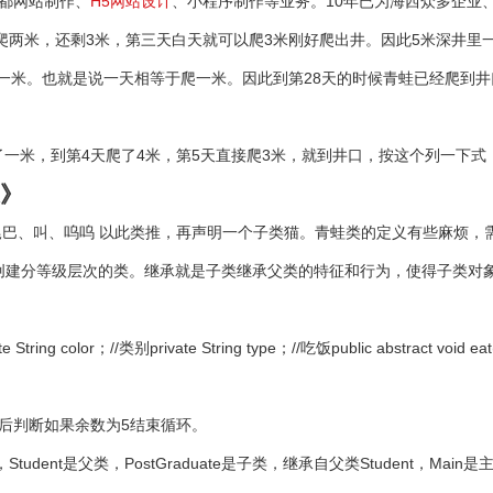
都网站制作、
H5网站设计
、小程序制作等业务。10年已为海西众多企业
两米，还剩3米，第三天白天就可以爬3米刚好爬出井。因此5米深井里
一米。也就是说一天相等于爬一米。因此到第28天的时候青蛙已经爬到井
到第4天爬了4米，第5天直接爬3米，就到井口，按这个列一下式 （7-3）÷
述》
尾巴、叫、呜呜 以此类推，再声明一个子类猫。青蛙类的定义有些麻烦，
因为它允许创建分等级层次的类。继承就是子类继承父类的特征和行为，使得
 String color；//类别private String type；//吃饭public abstract void e
然后判断如果余数为5结束循环。
ent是父类，PostGraduate是子类，继承自父类Student，Ma