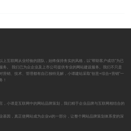
以上互联网从业经验的团队，始终保持务实的风格，以"帮助客户成功"为已
服务。 我们已为众企业及上市公司提供专业的网站建设服务。我们不只是
对营销、技术、管理都有自己独特见解，小谭建站采取“创意+综合+营销”一
务！
言，小谭是互联网中的网站品牌策划，我们精于企业品牌与互联网相结合的
业基因，真正使网站成为企业vi的一部分，让整个网站品牌策划体系变的深