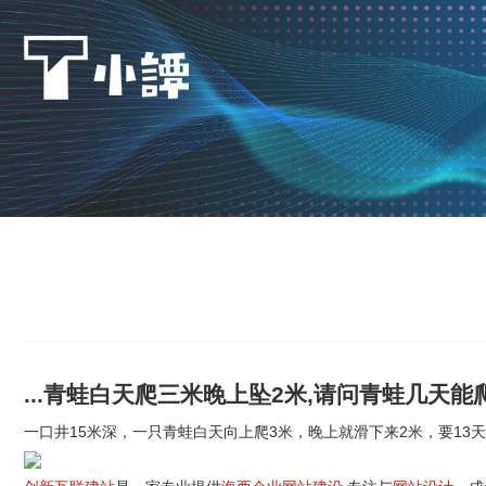
...青蛙白天爬三米晚上坠2米,请问青蛙几天能爬出
一口井15米深，一只青蛙白天向上爬3米，晚上就滑下来2米，要13