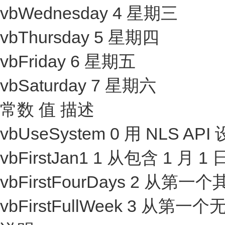
vbWednesday 4 星期三
vbThursday 5 星期四
vbFriday 6 星期五
vbSaturday 7 星期六
常数 值 描述
vbUseSystem 0 用 NLS AP
vbFirstJan1 1 从包含 1
vbFirstFourDays 2
vbFirstFullWeek 3 