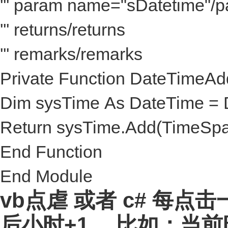
''' param name="sDatetime"/
''' returns/returns
''' remarks/remarks
Private Function DateTimeAd
Dim sysTime As DateTime =
Return sysTime.Add(TimeSpa
End Function
End Module
vb点虐 或者 c# 每
后小时+1， 比如：当前时