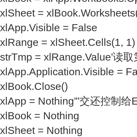
xlSheet = xlBook.Worksheets
xlApp.Visible = False
xlRange = xlSheet.Cells(1, 1)
strTmp = xlRange.Va
xlApp.Application.Visible = F
xlBook.Close()
xlApp = Nothing'"交还控制给E
xlBook = Nothing
xlSheet = Nothing