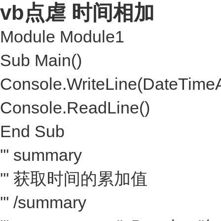
vb点虐 时间相加
Module Module1
Sub Main()
Console.WriteLine(DateTimeA
Console.ReadLine()
End Sub
''' summary
''' 获取时间的累加值
''' /summary