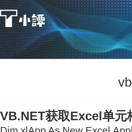
v
VB.NET获取Excel单
Dim xlApp As New Excel.Appl