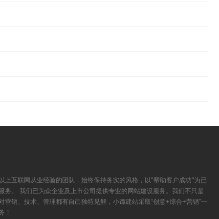
以上互联网从业经验的团队，始终保持务实的风格，以"帮助客户成功"为已
服务。 我们已为众企业及上市公司提供专业的网站建设服务。我们不只是
对营销、技术、管理都有自己独特见解，小谭建站采取“创意+综合+营销”一
务！