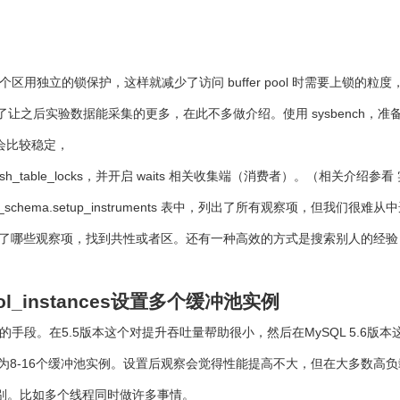
pool 分成几个区，每个区用独立的锁保护，这样就减少了访问 buffer pool 
g_size 调大，是为了让之后实验数据能采集的更多，在此不多做介绍。使用 sysbench
会比较稳定，
h_table_locks，并开启 waits 相关收集端（消费者）。（相关介绍参看 
rmance_schema.setup_instruments 表中，列出了所有观察
观察项，找到共性或者区。还有一种高效的方式是搜索别人的经验，或者阅读 My
pool_instances设置多个缓冲池实例
量的手段。在5.5版本这个对提升吞吐量帮助很小，然后在MySQL 5.6版
 5.6和5.7中你可以设置为8-16个缓冲池实例。设置后观察会觉得性能提高不大
别。比如多个线程同时做许多事情。