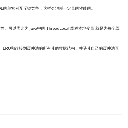
ER_POOL的单实例互斥锁竞争，这样会消耗一定量的性能的。
为 java中的 ThreadLocal 线程本地变量 就是为每个线
 LRU和连接到缓冲池的所有其他数据结构，并受其自己的缓冲池互