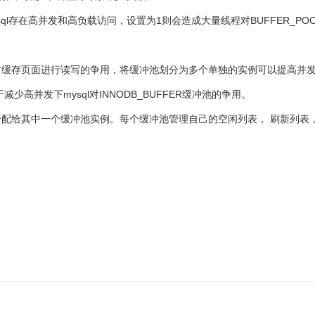
默认为1，若mysql存在高并发和高负载访问，设置为1则会造成大量线程对BUFF
页面进行读写的争用，将缓冲池划分为多个单独的实例可以提高并发性。可以类比
减少高并发下mysql对INNODB_BUFFER缓冲池的争用。
配给其中一个缓冲池实例。每个缓冲池管理自己的空闲列表， 刷新列表，