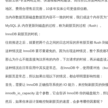
创新互联-专业网站定制、快速模板网站建设、高性价比滑县网站开发、
地区。费用合理售后完善，10多年实体公司更值得信赖。
当内存数据页跟磁盘数据页内容不一致的时候，我们成这个内存页为“
MySQL 从 内存更新到磁盘的过程，称为刷脏页的过程（flush）。
InnoDB 刷脏页的时机：
往前推进之后，就要把两个点之间的日志对应的所有脏页都 flush 到
这种情况是 InnoDB 要尽量避免的。因为出现这种情况，整个系统
那么为什么不能直接淘汰所有的内存，下次请求的时候，再从磁盘读入数
这种情况在日常应用中其实是常态。 在InnoDB 中，使用缓冲池 （bu
刷脏页是常态，所以如果出现以下的情况，都会明明显影响性能：
首先，需要让 InnoDB 正确指导系统的 IO 能力，来控制刷脏页的快
innodb_io_capacity 这个参数，它会告诉 InnoDB 你的磁盘能
然后，如果你来设计策略控制刷脏页的速度，会参考哪些因素呢？