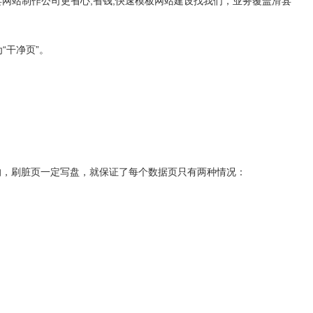
县网站制作公司更省心,省钱,快速模板网站建设找我们，业务覆盖滑县
“干净页”。
虑的，刷脏页一定写盘，就保证了每个数据页只有两种情况：