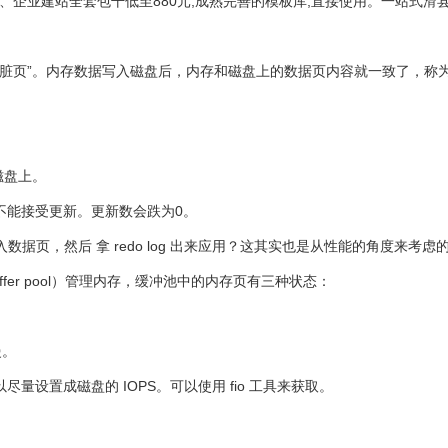
企业建站全套包干低至880元,成熟完善的模板库,直接使用。一站式滑
脏页”。内存数据写入磁盘后，内存和磁盘上的数据页内容就一致了，称为
磁盘上。
都不能接受更新。更新数会跌为0。
据页，然后 拿 redo log 出来应用？这其实也是从性能的角度来考
ffer pool）管理内存，缓冲池中的内存页有三种状态：
慢。
力，所以尽量设置成磁盘的 IOPS。可以使用 fio 工具来获取。