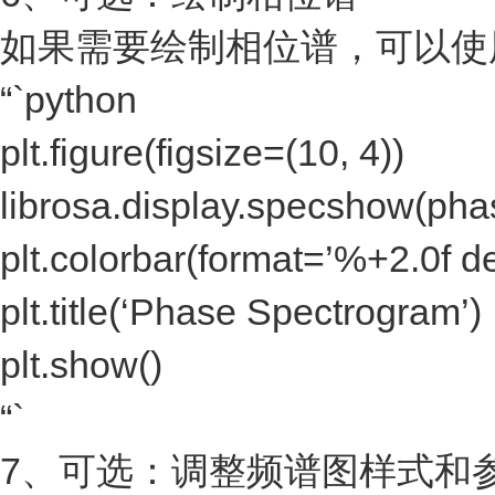
如果需要绘制相位谱，可以使
“`python
plt.figure(figsize=(10, 4))
librosa.display.specshow(phas
plt.colorbar(format=’%+2.0f d
plt.title(‘Phase Spectrogram’)
plt.show()
“`
7、可选：调整频谱图样式和