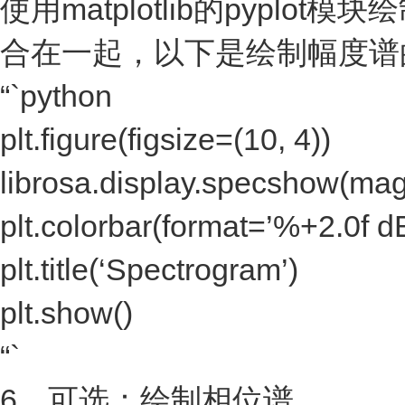
使用matplotlib的pyp
合在一起，以下是绘制幅度谱
“`python
plt.figure(figsize=(10, 4))
librosa.display.specshow(magn
plt.colorbar(format=’%+2.0f d
plt.title(‘Spectrogram’)
plt.show()
“`
6、可选：绘制相位谱