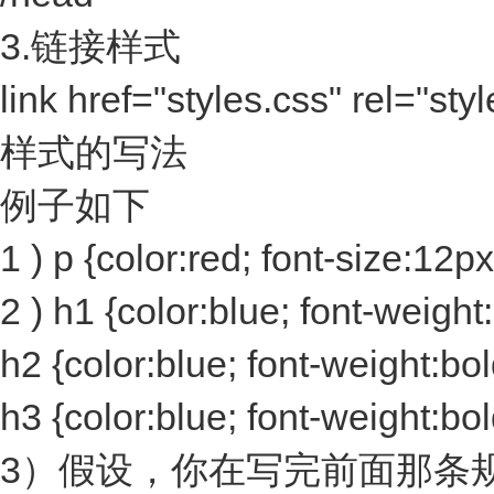
3.链接样式
link href="styles.css" rel="sty
样式的写法
例子如下
1 ) p {color:red; font-size:12p
2 ) h1 {color:blue; font-weight:
h2 {color:blue; font-weight:bol
h3 {color:blue; font-weight:bol
3）假设，你在写完前面那条