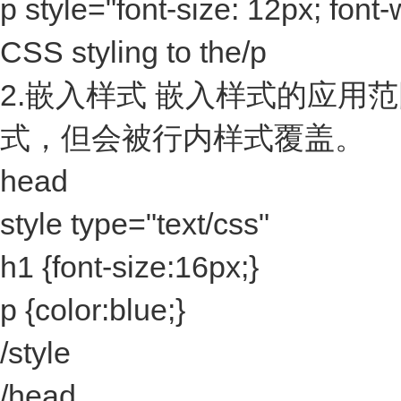
p style="font-size: 12px; font-w
CSS styling to the/p
2.嵌入样式 嵌入样式的应
式，但会被行内样式覆盖。
head
style type="text/css"
h1 {font-size:16px;}
p {color:blue;}
/style
/head