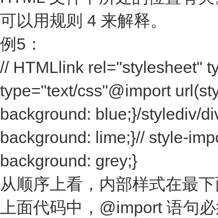
可以用规则 4 来解释。
例5：
// HTMLlink rel="stylesheet" ty
type="text/css"@import url(styl
background: blue;}/stylediv/div/
background: lime;}// style-impo
background: grey;}
从顺序上看，内部样式在最下面，
上面代码中，@import 