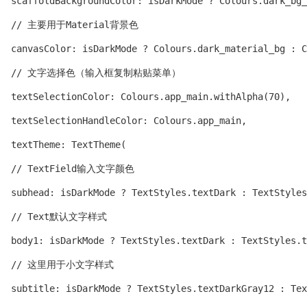
  scaffoldBackgroundColor: isDarkMode ? Colours.dark_bg_
  // 主要用于Material背景色

  canvasColor: isDarkMode ? Colours.dark_material_bg : C
  // 文字选择色（输入框复制粘贴菜单）

  textSelectionColor: Colours.app_main.withAlpha(70),

  textSelectionHandleColor: Colours.app_main,

  textTheme: TextTheme(

  // TextField输入文字颜色

  subhead: isDarkMode ? TextStyles.textDark : TextStyles
  // Text默认文字样式

  body1: isDarkMode ? TextStyles.textDark : TextStyles.t
  // 这里用于小文字样式

  subtitle: isDarkMode ? TextStyles.textDarkGray12 : Tex