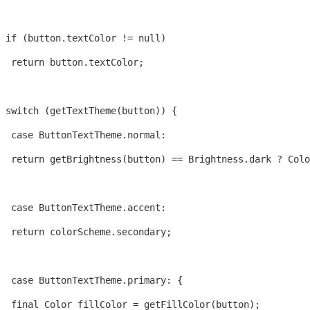
 if (button.textColor != null)

  return button.textColor;

 switch (getTextTheme(button)) {

  case ButtonTextTheme.normal:

  return getBrightness(button) == Brightness.dark ? Colo
  case ButtonTextTheme.accent:

  return colorScheme.secondary;

  case ButtonTextTheme.primary: {

  final Color fillColor = getFillColor(button);
