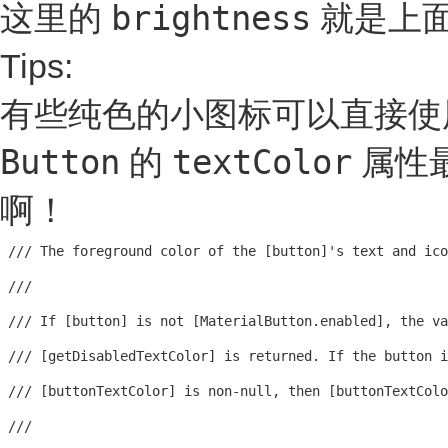
brightness
这里的
就是上
Tips:
有些纯色的小图标可以直接
Button
textColor
的
属性
啊！
 /// The foreground color of the [button]'s text and ico
 ///

 /// If [button] is not [MaterialButton.enabled], the va
 /// [getDisabledTextColor] is returned. If the button i
 /// [buttonTextColor] is non-null, then [buttonTextColo
 ///
