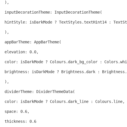
  ),

  inputDecorationTheme: InputDecorationTheme(

  hintStyle: isDarkMode ? TextStyles.textHint14 : TextSt
  ),

  appBarTheme: AppBarTheme(

  elevation: 0.0,

  color: isDarkMode ? Colours.dark_bg_color : Colors.whi
  brightness: isDarkMode ? Brightness.dark : Brightness.
  ),

  dividerTheme: DividerThemeData(

  color: isDarkMode ? Colours.dark_line : Colours.line,

  space: 0.6,

  thickness: 0.6
