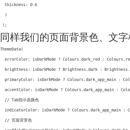
  thickness: 0.6

  )

 );
同样我们的页面背景色、文字
ThemeData(

  errorColor: isDarkMode ? Colours.dark_red : Colours.re
  brightness: isDarkMode ? Brightness.dark : Brightness.
  primaryColor: isDarkMode ? Colours.dark_app_main : Col
  accentColor: isDarkMode ? Colours.dark_app_main : Colo
  // Tab指示器颜色

  indicatorColor: isDarkMode ? Colours.dark_app_main : C
  // 页面背景色
