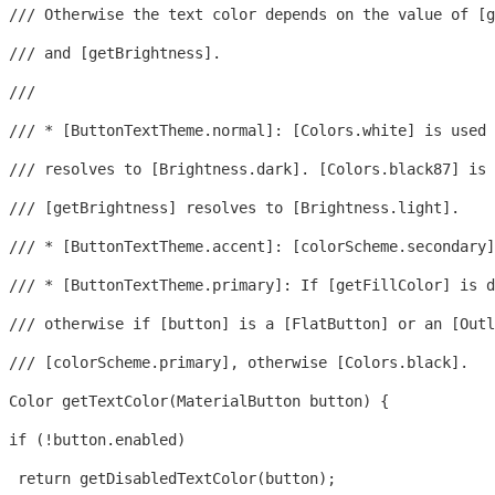
 /// Otherwise the text color depends on the value of [g
 /// and [getBrightness].

 ///

 /// * [ButtonTextTheme.normal]: [Colors.white] is used 
 /// resolves to [Brightness.dark]. [Colors.black87] is 
 /// [getBrightness] resolves to [Brightness.light].

 /// * [ButtonTextTheme.accent]: [colorScheme.secondary]
 /// * [ButtonTextTheme.primary]: If [getFillColor] is d
 /// otherwise if [button] is a [FlatButton] or an [Outl
 /// [colorScheme.primary], otherwise [Colors.black].

 Color getTextColor(MaterialButton button) {

 if (!button.enabled)

  return getDisabledTextColor(button);
