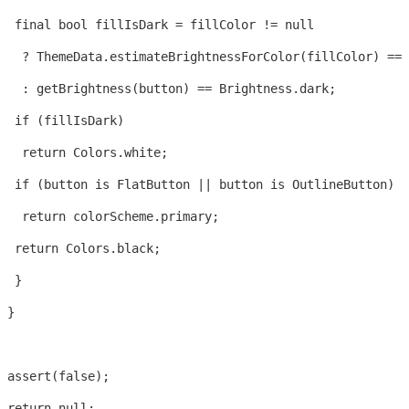
  final bool fillIsDark = fillColor != null

   ? ThemeData.estimateBrightnessForColor(fillColor) == 
   : getBrightness(button) == Brightness.dark;

  if (fillIsDark)

   return Colors.white;

  if (button is FlatButton || button is OutlineButton)

   return colorScheme.primary;

  return Colors.black;

  }

 }

 assert(false);

 return null;
