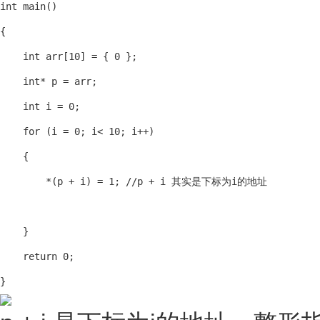
int main()

{

    int arr[10] = { 0 };

    int* p = arr;

    int i = 0;

    for (i = 0; i< 10; i++)

    {

        *(p + i) = 1; //p + i 其实是下标为i的地址

    }

    return 0;

}