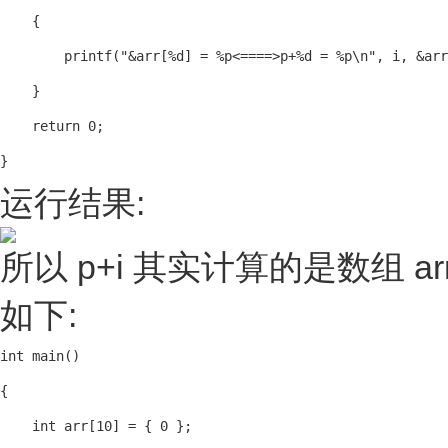
    {

        printf("&arr[%d] = %p<====>p+%d = %p\n", i, &arr
    }

    return 0;

}
运行结果:
所以 p+i 其实计算的是数组
如下:
int main()

{

    int arr[10] = { 0 };
