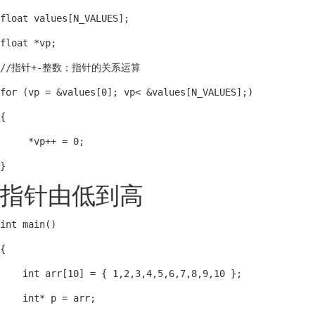
float values[N_VALUES];

float *vp;

//指针+-整数；指针的关系运算

for (vp = &values[0]; vp< &values[N_VALUES];)

{

     *vp++ = 0;

}
指针由低到高
int main()

{

    int arr[10] = { 1,2,3,4,5,6,7,8,9,10 };

    int* p = arr;
