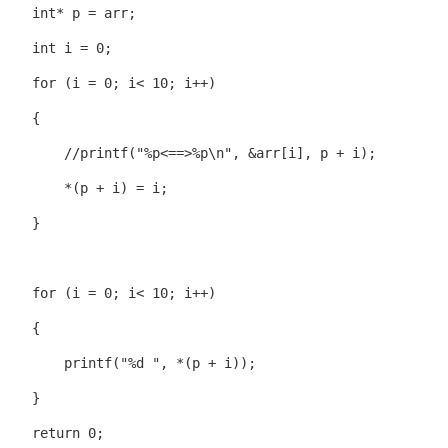
    int* p = arr;

    int i = 0;

    for (i = 0; i< 10; i++)

    {

        //printf("%p<==>%p\n", &arr[i], p + i);

        *(p + i) = i;

    }

    for (i = 0; i< 10; i++)

    {

        printf("%d ", *(p + i));

    }

    return 0;
