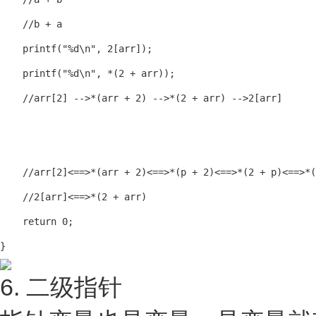
    //b + a

    printf("%d\n", 2[arr]);

    printf("%d\n", *(2 + arr));

    //arr[2] -->*(arr + 2) -->*(2 + arr) -->2[arr]

    //arr[2]<==>*(arr + 2)<==>*(p + 2)<==>*(2 + p)<==>*(
    //2[arr]<==>*(2 + arr)

    return 0;

}
6. 二级指针