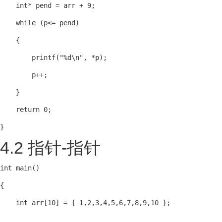
    int* pend = arr + 9;

    while (p<= pend)

    {

        printf("%d\n", *p);

        p++;

    }

    return 0;

}
4.2 指针-指针
int main()

{

    int arr[10] = { 1,2,3,4,5,6,7,8,9,10 };
