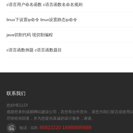
c语言用户命名函数 c语言函数名命名规则
linux下设置ip命令 linux设置静态ip命令
java切割代码 现切割编程
c语言函数例题 c语言函数题目
联系我们
您好HELLO!
感谢您来到成都网站建设公司，若您有合作意向，请您为我们留言或使用以
尽快给你回复，并为您提供真诚的设计服务，谢谢。
86922220 18980695689
电话：028-