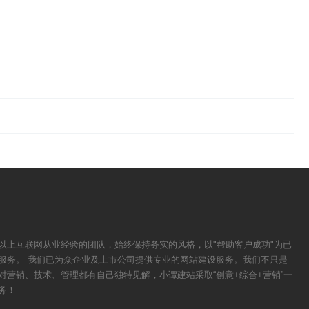
以上互联网从业经验的团队，始终保持务实的风格，以"帮助客户成功"为已
服务。 我们已为众企业及上市公司提供专业的网站建设服务。我们不只是
对营销、技术、管理都有自己独特见解，小谭建站采取“创意+综合+营销”一
务！