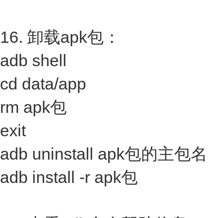
16. 卸载apk包：
adb shell
cd data/app
rm apk包
exit
adb uninstall apk包的主包名
adb install -r apk包