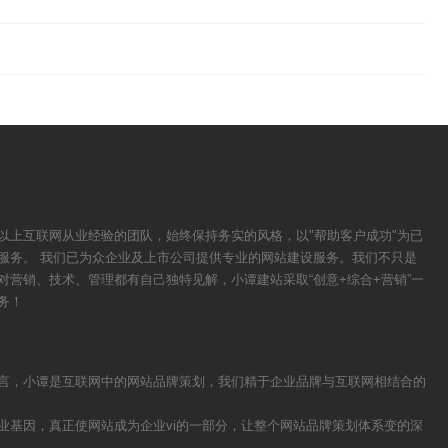
以上互联网从业经验的团队，始终保持务实的风格，以"帮助客户成功"为已
服务。 我们已为众企业及上市公司提供专业的网站建设服务。我们不只是
对营销、技术、管理都有自己独特见解，小谭建站采取“创意+综合+营销”一
务！
言，小谭是互联网中的网站品牌策划，我们精于企业品牌与互联网相结合的
业基因，真正使网站成为企业vi的一部分，让整个网站品牌策划体系变的深