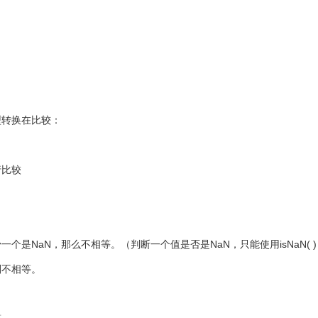
型转换在比较：
行比较
是NaN，那么不相等。（判断一个值是否是NaN，只能使用isNaN( )
则不相等。