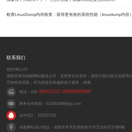
检查LinuxDump内存检查：获得更有效的系统性能（linuxdump内存
联系我们
您好HELLO!
感谢您来到成都网站建设公司，若您有合作意向，请您为我们留言或使用以
尽快给你回复，并为您提供真诚的设计服务，谢谢。
86922220 18980695689
电话：028-
商务合作邮箱：631063699@qq.com
合作QQ： 532337155
成都网站设计地址：成都市青羊区锣锅巷31号五金站写字楼6楼