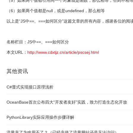
（5）如果两个值都引用同一个对象或是函数，那么相等，否则不相
（6）如果两个值都是null，或是undefined，那么相等
以上是“JS中==、===如何区分”这篇文章的所有内容，感谢各
名称栏目：JS中==、===如何区分
本文URL：
http://www.cdxtjz.cn/article/pscsej.html
其他资讯
C#显式实现接口原理浅析
OceanBase首次公布四大“开发者友好”实践，致力打造生态化开放
PythonLibrary实际应用操作步骤详解
流量充了为啥用不了？（已经充值了流量网站还是无法访问）