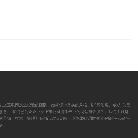
以上互联网从业经验的团队，始终保持务实的风格，以"帮助客户成功"为已
服务。 我们已为众企业及上市公司提供专业的网站建设服务。我们不只是
对营销、技术、管理都有自己独特见解，小谭建站采取“创意+综合+营销”一
务！