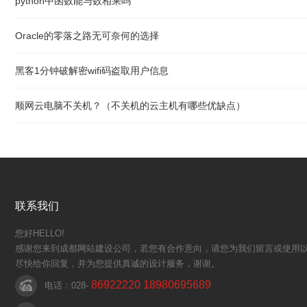
python中函数能与数相乘吗
Oracle的零落之路无可奈何的选择
黑客1分钟破解密wifi码盗取用户信息
顺网云电脑不关机？（不关机的云主机有哪些优缺点）
联系我们
您好HELLO!
感谢您来到成都网站建设公司，若您有合作意向，请您为我们留言或使用以
尽快给你回复，并为您提供真诚的设计服务，谢谢。
86922220 18980695689
电话：028-